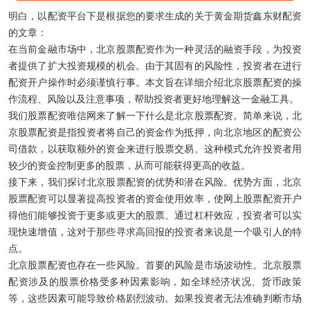
明白，以配资平台下是根据您的要求生成的关于黄金期货鑫东财配资
的文章：
在当前金融市场中，北京股票配资作为一种灵活的融资手段，为投资
者提供了扩大投资规模的机会。由于其固有的风险性，投资者在进行
配资开户操作时必须谨慎行事。本文旨在详细介绍北京股票配资的操
作流程、风险以及注意事项，帮助投资者更好地理解这一金融工具。
我们股票配资唯信网来了解一下什么是北京股票配资。简单来说，北
京股票配资是指投资者将自己的资金作为抵押，向北京地区的配资公
司借款，以获取额外的资金来进行股票交易。这种模式允许投资者用
较少的资金控制更多的股票，从而可能获得更高的收益。
接下来，我们探讨北京股票配资的优势和潜在风险。优势方面，北京
股票配资可以显著提高投资者的资金使用效率，使网上股票配资开户
得他们能够投资于更多或更大的股票。通过杠杆效应，投资者可以实
现快速增值，这对于那些寻求高回报的投资者来说是一个吸引人的特
点。
北京股票配资也存在一些风险。首要的风险是市场波动性。北京股票
配资涉及的股票价格受多种因素影响，如全球经济状况、货币政策
等，这些因素可能导致价格剧烈波动。如果投资者无法准确判断市场