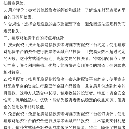
低投资风险。
5. 用户评价：参考其他投资者的评价和反馈，了解鑫东财配资服务平
台的口碑和信誉。
6. 合规性：选择合规性强的鑫东财配资平台，避免因违法违规行为而
遭受损失。
二、鑫东财配资平台的特点与优势
1. 按天配资：按天配资是指投资者与鑫东财配资平台约定，使用鑫东
财配资平台的资金进行股票等金融产品投资，且交易天数不超过约定
的天数。这种方式适合短期、高频交易的投资者。特铭创配资点：灵
活性高，资金利用率强。优势：能够快速实现资金的增值，但风险也
相对较高。
2. 按月配资：按月配资是指投资者与鑫东财配资平台约定，使用鑫东
财配资平台的资金进行股票等金融产品投资，且交易月份达到约定的
月份数。这种方式适合中长期、稳定收益的投资者。特点：资金安全
性高，流动性适中。优势：能够为投资者提供稳定的收益来源，但资
金的使用效率相对较低。
3. 免息配资：免息配资是指投资者与鑫东财配资平台签订协议，使用
鑫东财配资平台的资金进行股票等金融产品投资，且不需要支付利息
费用。这种方式适合对资金成本敏感的投资者。特点：降低了投资者